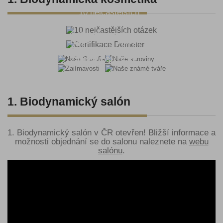
10 nejčastějších
otázek
Certifikace Demeter
Naše
Naše
filozofie
suroviny
Naše známé
Zajímavosti
tváře
1. Biodynamický salón
1. Biodynamický salón v ČR otevřen! Bližší informace a
možnosti objednání se do salonu naleznete na
webu
salónu
.