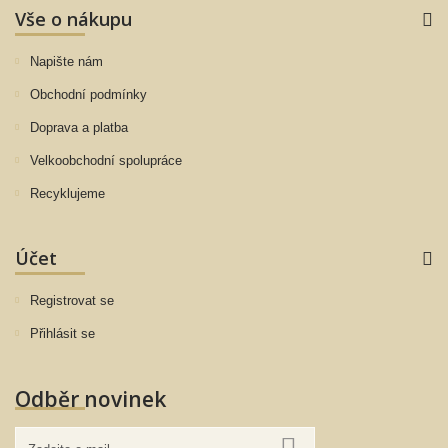
Tělová péče
Vše o nákupu
Sprchové gely a šampony
Napište nám
Dětská péče
Obchodní podmínky
Masážní a tělové oleje
Doprava a platba
Kosmetické vzorky
Velkoobchodní spolupráce
Biodynamické víno, šťávy a olej
Recyklujeme
Pochutiny ze statku
Doplňky stravy pro krásu a zdraví
Účet
Dárkové poukazy
Registrovat se
Doplňky
Přihlásit se
Veganské produkty
Odběr novinek