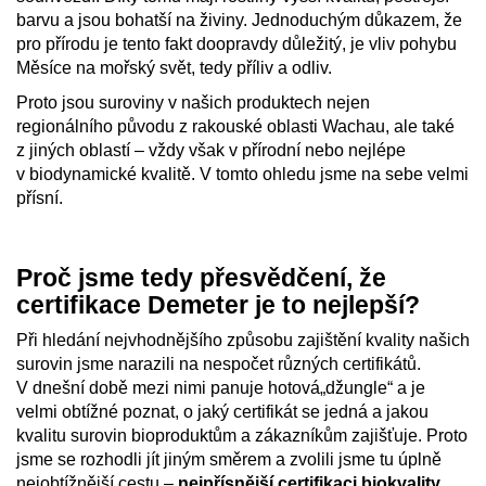
barvu a jsou bohatší na živiny. Jednoduchým důkazem, že
pro přírodu je tento fakt doopravdy důležitý, je vliv pohybu
Měsíce na mořský svět, tedy příliv a odliv.
Proto jsou suroviny v našich produktech nejen
regionálního původu z rakouské oblasti Wachau, ale také
z jiných oblastí – vždy však v přírodní nebo nejlépe
v biodynamické kvalitě. V tomto ohledu jsme na sebe velmi
přísní.
Proč jsme tedy přesvědčení, že
certifikace Demeter je to nejlepší?
Při hledání nejvhodnějšího způsobu zajištění kvality našich
surovin jsme narazili na nespočet různých certifikátů.
V dnešní době mezi nimi panuje hotová„džungle“ a je
velmi obtížné poznat, o jaký certifikát se jedná a jakou
kvalitu surovin bioproduktům a zákazníkům zajišťuje. Proto
jsme se rozhodli jít jiným směrem a zvolili jsme tu úplně
nejobtížnější cestu –
nejpřísnější certifikaci biokvality