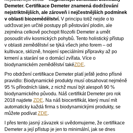
Demeter. Certifikace Demeter znamená dodržování
nejstriktnějších, ale zároveň i nejčestnějších podmínek
v oblasti biozemědělství.
V principu totiž nejde o to
udržovat jen určité postupy při pěstování plodin, ale
zejména celkově pochopit filozofii Demeter a umět
posoudit vliv kosmických pohybů. Tento holistický přístup
v oblasti zemědělství se týká všech jeho forem – od
kultivace, sklizně, hnojení speciálními přípravky až po
krmení a starání se o domácí zvířata. Více o
biodynamickém zemědělství také
ZDE
.
Pro obdržení certifikace Demeter platí ještě jedno přísné
pravidlo: Biodynamické produkty musí obsahovat nejméně
95 % přírodních látek, z nichž musí být alespoň 90 %
biodynamického původu. Náš certifikát Demeter pro rok
2018 najdete
ZDE
.
Na náš biocertifikát, který musí mít
automaticky každá firma s biodynamickými produkty, se
můžete podívat
ZDE
.
I přes tento jasný závazek si uvědomujeme, že certifikace
Demeter a její přístup je jen to minimální, jak se dnes