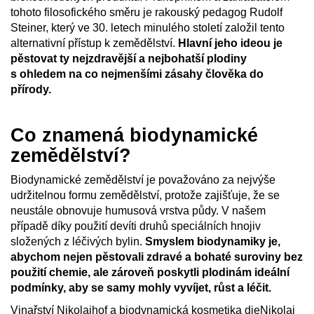
tohoto filosofického směru je rakouský pedagog Rudolf
Steiner, který ve 30. letech minulého století založil tento
alternativní přístup k zemědělství.
Hlavní jeho ideou je
pěstovat ty nejzdravější a nejbohatší plodiny
s ohledem na co nejmenšími zásahy člověka do
přírody.
Co znamená biodynamické
zemědělství?
Biodynamické zemědělství je považováno za nejvýše
udržitelnou formu zemědělství, protože
zajišťuje, že se
neustále obnovuje humusová vrstva půdy. V našem
případě díky použití devíti druhů speciálních hnojiv
složených z léčivých bylin.
Smyslem biodynamiky je,
abychom nejen pěstovali zdravé a bohaté suroviny bez
použití chemie, ale zároveň poskytli plodinám ideální
podmínky, aby se samy mohly vyvíjet, růst a léčit.
Vinařství Nikolaihof a biodynamická kosmetika dieNikolai