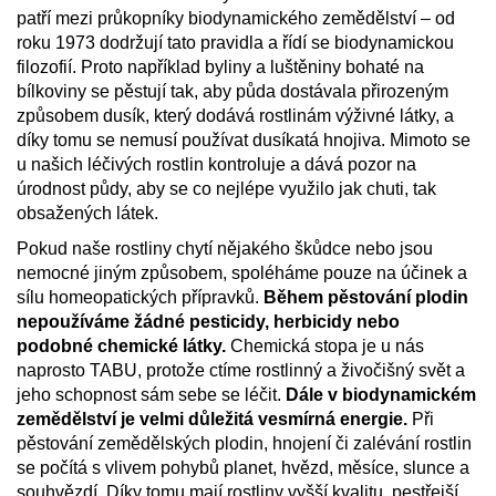
patří mezi průkopníky biodynamického zemědělství – od
roku 1973 dodržují tato pravidla a řídí se biodynamickou
filozofií. Proto například byliny a luštěniny bohaté na
bílkoviny se pěstují tak, aby půda dostávala přirozeným
způsobem dusík, který dodává rostlinám výživné látky, a
díky tomu se nemusí používat dusíkatá hnojiva. Mimoto se
u našich léčivých rostlin kontroluje a dává pozor na
úrodnost půdy, aby se co nejlépe využilo jak chuti, tak
obsažených látek.
Pokud naše rostliny chytí nějakého škůdce nebo jsou
nemocné jiným způsobem, spoléháme pouze na účinek a
sílu homeopatických přípravků.
Během pěstování plodin
nepoužíváme žádné pesticidy, herbicidy nebo
podobné chemické látky.
Chemická stopa je u nás
naprosto TABU, protože ctíme rostlinný a živočišný svět a
jeho schopnost sám sebe se léčit.
Dále v biodynamickém
zemědělství je velmi důležitá vesmírná energie.
Při
pěstování zemědělských plodin, hnojení či zalévání rostlin
se počítá s vlivem pohybů planet, hvězd, měsíce, slunce a
souhvězdí. Díky tomu mají rostliny vyšší kvalitu, pestřejší