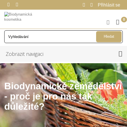
Přihlásit se
0
Hledat
Zobrazit navigaci
Biodynamické zemědělství
- proč je pro nás tak
důležité?